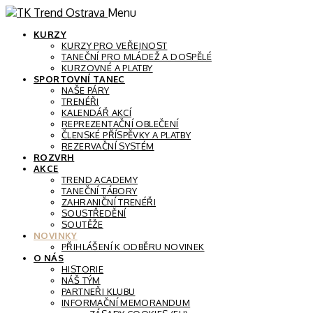
Menu
KURZY
KURZY PRO VEŘEJNOST
TANEČNÍ PRO MLÁDEŽ A DOSPĚLÉ
KURZOVNÉ A PLATBY
SPORTOVNÍ TANEC
NAŠE PÁRY
TRENÉŘI
KALENDÁŘ AKCÍ
REPREZENTAČNÍ OBLEČENÍ
ČLENSKÉ PŘÍSPĚVKY A PLATBY
REZERVAČNÍ SYSTÉM
ROZVRH
AKCE
TREND ACADEMY
TANEČNÍ TÁBORY
ZAHRANIČNÍ TRENÉŘI
SOUSTŘEDĚNÍ
SOUTĚŽE
NOVINKY
PŘIHLÁŠENÍ K ODBĚRU NOVINEK
O NÁS
HISTORIE
NÁŠ TÝM
PARTNEŘI KLUBU
INFORMAČNÍ MEMORANDUM