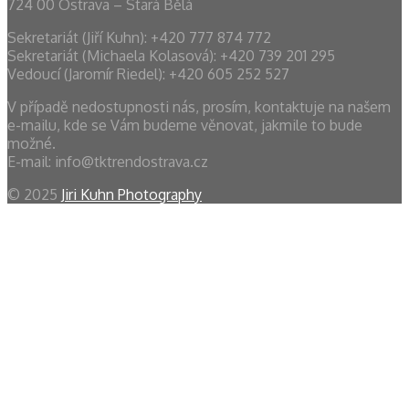
724 00 Ostrava – Stará Bělá
Sekretariát (Jiří Kuhn): +420 777 874 772
Sekretariát (Michaela Kolasová): ‭+420 739 201 295‬
Vedoucí (Jaromír Riedel): +420 605 252 527
V případě nedostupnosti nás, prosím, kontaktuje na našem
e-mailu, kde se Vám budeme věnovat, jakmile to bude
možné.
E-mail: info@tktrendostrava.cz
© 2025
Jiri Kuhn Photography