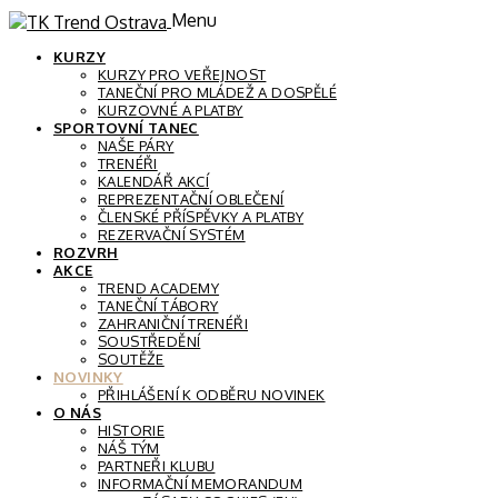
Menu
KURZY
KURZY PRO VEŘEJNOST
TANEČNÍ PRO MLÁDEŽ A DOSPĚLÉ
KURZOVNÉ A PLATBY
SPORTOVNÍ TANEC
NAŠE PÁRY
TRENÉŘI
KALENDÁŘ AKCÍ
REPREZENTAČNÍ OBLEČENÍ
ČLENSKÉ PŘÍSPĚVKY A PLATBY
REZERVAČNÍ SYSTÉM
ROZVRH
AKCE
TREND ACADEMY
TANEČNÍ TÁBORY
ZAHRANIČNÍ TRENÉŘI
SOUSTŘEDĚNÍ
SOUTĚŽE
NOVINKY
PŘIHLÁŠENÍ K ODBĚRU NOVINEK
O NÁS
HISTORIE
NÁŠ TÝM
PARTNEŘI KLUBU
INFORMAČNÍ MEMORANDUM