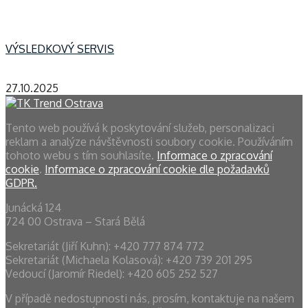
VÝSLEDKOVÝ SERVIS
27.10.2025
Tento web používá k poskytování služeb, personalizaci
reklam a analýze návštěvnosti soubory cookie. Používáním
tohoto webu s tím souhlasíte.
Informace o zpracování
cookie
.
Informace o zpracování cookie dle požadavků
GDPR.
Junácká 124
724 00 Ostrava – Stará Bělá
Sekretariát (Jiří Kuhn): +420 777 874 772
Sekretariát (Michaela Kolasová): ‭+420 739 201 295‬
Vedoucí (Jaromír Riedel): +420 605 252 527
V případě nedostupnosti nás, prosím, kontaktuje na našem