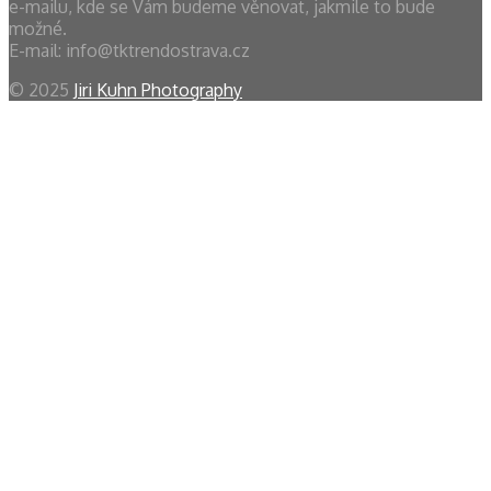
e-mailu, kde se Vám budeme věnovat, jakmile to bude
možné.
E-mail: info@tktrendostrava.cz
© 2025
Jiri Kuhn Photography