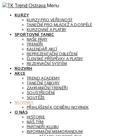
Menu
KURZY
KURZY PRO VEŘEJNOST
TANEČNÍ PRO MLÁDEŽ A DOSPĚLÉ
KURZOVNÉ A PLATBY
SPORTOVNÍ TANEC
NAŠE PÁRY
TRENÉŘI
KALENDÁŘ AKCÍ
REPREZENTAČNÍ OBLEČENÍ
ČLENSKÉ PŘÍSPĚVKY A PLATBY
REZERVAČNÍ SYSTÉM
ROZVRH
AKCE
TREND ACADEMY
TANEČNÍ TÁBORY
ZAHRANIČNÍ TRENÉŘI
SOUSTŘEDĚNÍ
SOUTĚŽE
NOVINKY
PŘIHLÁŠENÍ K ODBĚRU NOVINEK
O NÁS
HISTORIE
NÁŠ TÝM
PARTNEŘI KLUBU
INFORMAČNÍ MEMORANDUM