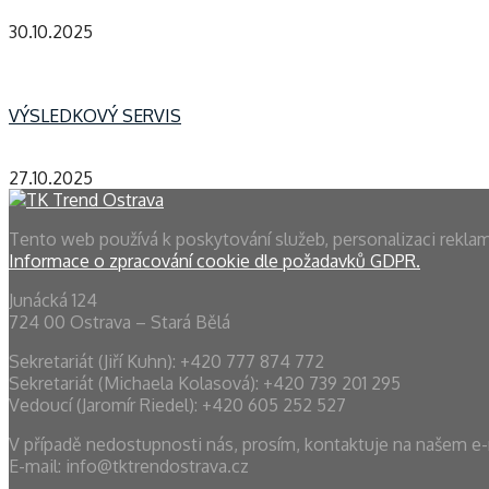
30.10.2025
VÝSLEDKOVÝ SERVIS
27.10.2025
Tento web používá k poskytování služeb, personalizaci rekla
Informace o zpracování cookie dle požadavků GDPR.
Junácká 124
724 00 Ostrava – Stará Bělá
Sekretariát (Jiří Kuhn): +420 777 874 772
Sekretariát (Michaela Kolasová): ‭+420 739 201 295‬
Vedoucí (Jaromír Riedel): +420 605 252 527
V případě nedostupnosti nás, prosím, kontaktuje na našem e
E-mail: info@tktrendostrava.cz