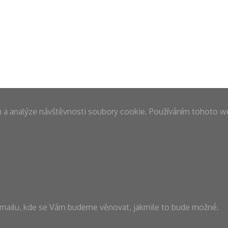
m a analýze návštěvnosti soubory cookie. Používáním tohoto w
-mailu, kde se Vám budeme věnovat, jakmile to bude možné.