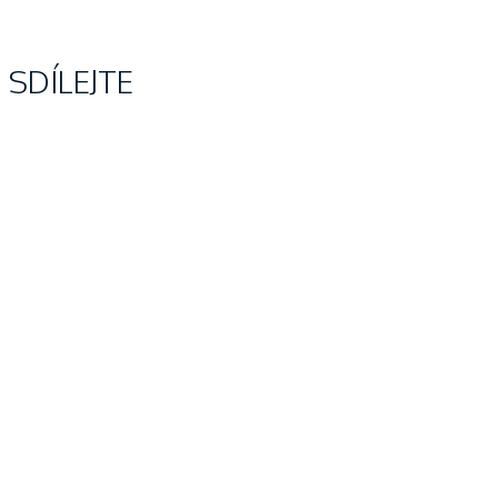
SDÍLEJTE
VÝSLEDKOVÝ SERVIS
10.4.2026
VÝSLEDKOVÝ SERVIS
7.4.2026