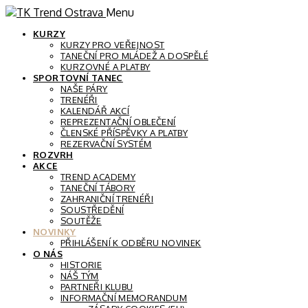
Menu
KURZY
KURZY PRO VEŘEJNOST
TANEČNÍ PRO MLÁDEŽ A DOSPĚLÉ
KURZOVNÉ A PLATBY
SPORTOVNÍ TANEC
NAŠE PÁRY
TRENÉŘI
KALENDÁŘ AKCÍ
REPREZENTAČNÍ OBLEČENÍ
ČLENSKÉ PŘÍSPĚVKY A PLATBY
REZERVAČNÍ SYSTÉM
ROZVRH
AKCE
TREND ACADEMY
TANEČNÍ TÁBORY
ZAHRANIČNÍ TRENÉŘI
SOUSTŘEDĚNÍ
SOUTĚŽE
NOVINKY
PŘIHLÁŠENÍ K ODBĚRU NOVINEK
O NÁS
HISTORIE
NÁŠ TÝM
PARTNEŘI KLUBU
INFORMAČNÍ MEMORANDUM