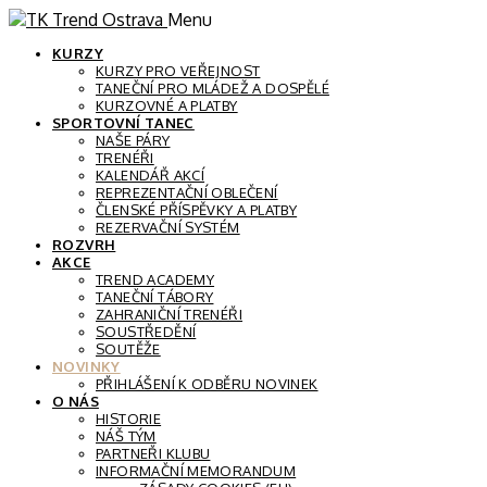
Menu
KURZY
KURZY PRO VEŘEJNOST
TANEČNÍ PRO MLÁDEŽ A DOSPĚLÉ
KURZOVNÉ A PLATBY
SPORTOVNÍ TANEC
NAŠE PÁRY
TRENÉŘI
KALENDÁŘ AKCÍ
REPREZENTAČNÍ OBLEČENÍ
ČLENSKÉ PŘÍSPĚVKY A PLATBY
REZERVAČNÍ SYSTÉM
ROZVRH
AKCE
TREND ACADEMY
TANEČNÍ TÁBORY
ZAHRANIČNÍ TRENÉŘI
SOUSTŘEDĚNÍ
SOUTĚŽE
NOVINKY
PŘIHLÁŠENÍ K ODBĚRU NOVINEK
O NÁS
HISTORIE
NÁŠ TÝM
PARTNEŘI KLUBU
INFORMAČNÍ MEMORANDUM