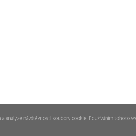
m a analýze návštěvnosti soubory cookie. Používáním tohoto w