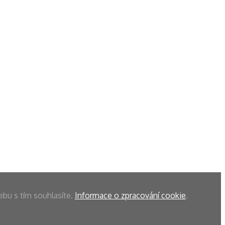
ebu s tím souhlasíte.
Informace o zpracování cookie
.