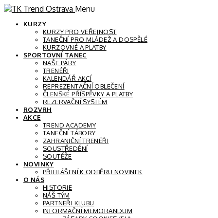
Menu
KURZY
KURZY PRO VEŘEJNOST
TANEČNÍ PRO MLÁDEŽ A DOSPĚLÉ
KURZOVNÉ A PLATBY
SPORTOVNÍ TANEC
NAŠE PÁRY
TRENÉŘI
KALENDÁŘ AKCÍ
REPREZENTAČNÍ OBLEČENÍ
ČLENSKÉ PŘÍSPĚVKY A PLATBY
REZERVAČNÍ SYSTÉM
ROZVRH
AKCE
TREND ACADEMY
TANEČNÍ TÁBORY
ZAHRANIČNÍ TRENÉŘI
SOUSTŘEDĚNÍ
SOUTĚŽE
NOVINKY
PŘIHLÁŠENÍ K ODBĚRU NOVINEK
O NÁS
HISTORIE
NÁŠ TÝM
PARTNEŘI KLUBU
INFORMAČNÍ MEMORANDUM