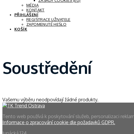
ZÁSADY COOKIES (EU)
MÉDIA
KONTAKT
PŘIHLÁŠENÍ
REGISTRACE UŽIVATELE
ZAPOMENUTÉ HESLO
KOŠÍK
Soustředění
Vašemu výběru neodpovídají žádné produkty.
Tento web používá k poskytování služeb, personalizaci rekla
Informace o zpracování cookie dle požadavků GDPR.
Junácká 124