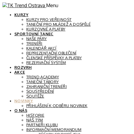
Menu
KURZY
KURZY PRO VEŘEJNOST
TANEČNÍ PRO MLÁDEŽ A DOSPĚLÉ
KURZOVNÉ A PLATBY
SPORTOVNÍ TANEC
NAŠE PÁRY
TRENÉŘI
KALENDÁŘ AKCÍ
REPREZENTAČNÍ OBLEČENÍ
ČLENSKÉ PŘÍSPĚVKY A PLATBY
REZERVAČNÍ SYSTÉM
ROZVRH
AKCE
TREND ACADEMY
TANEČNÍ TÁBORY
ZAHRANIČNÍ TRENÉŘI
SOUSTŘEDĚNÍ
SOUTĚŽE
NOVINKY
PŘIHLÁŠENÍ K ODBĚRU NOVINEK
O NÁS
HISTORIE
NÁŠ TÝM
PARTNEŘI KLUBU
INFORMAČNÍ MEMORANDUM