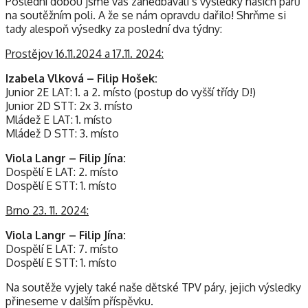
Poslední dobou jsme vás zanedbávali s výsledky našich párů
na soutěžním poli. A že se nám opravdu dařilo! Shrňme si
tady alespoň výsedky za poslední dva týdny:
Prostějov 16.11.2024 a 17.11. 2024:
Izabela Vlková – Filip Hošek:
Junior 2E LAT: 1. a 2. místo (postup do vyšší třídy D!)
Junior 2D STT: 2x 3. místo
Mládež E LAT: 1. místo
Mládež D STT: 3. místo
Viola Langr – Filip Jína:
Dospělí E LAT: 2. místo
Dospělí E STT: 1. místo
Brno 23. 11. 2024:
Viola Langr – Filip Jína:
Dospělí E LAT: 7. místo
Dospělí E STT: 1. místo
Na soutěže vyjely také naše dětské TPV páry, jejich výsledky
přineseme v dalším příspěvku.