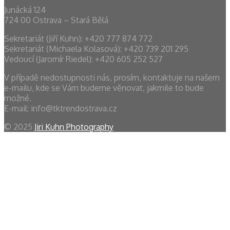
Junácká 124
724 00 Ostrava – Stará Bělá
Sekretariát (Jiří Kuhn): +420 777 874 772
Sekretariát (Michaela Kolasová): ‭+420 739 201 295‬
Vedoucí (Jaromír Riedel): +420 605 252 527
V případě nedostupnosti nás, prosím, kontaktuje na našem
e-mailu, kde se Vám budeme věnovat, jakmile to bude
možné.
E-mail: info@tktrendostrava.cz
© 2025
Jiri Kuhn Photography