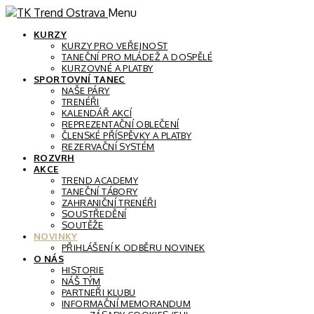
Menu
KURZY
KURZY PRO VEŘEJNOST
TANEČNÍ PRO MLÁDEŽ A DOSPĚLÉ
KURZOVNÉ A PLATBY
SPORTOVNÍ TANEC
NAŠE PÁRY
TRENÉŘI
KALENDÁŘ AKCÍ
REPREZENTAČNÍ OBLEČENÍ
ČLENSKÉ PŘÍSPĚVKY A PLATBY
REZERVAČNÍ SYSTÉM
ROZVRH
AKCE
TREND ACADEMY
TANEČNÍ TÁBORY
ZAHRANIČNÍ TRENÉŘI
SOUSTŘEDĚNÍ
SOUTĚŽE
NOVINKY
PŘIHLÁŠENÍ K ODBĚRU NOVINEK
O NÁS
HISTORIE
NÁŠ TÝM
PARTNEŘI KLUBU
INFORMAČNÍ MEMORANDUM