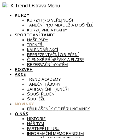
Menu
KURZY
KURZY PRO VEŘEJNOST
TANEČNÍ PRO MLÁDEŽ A DOSPĚLÉ
KURZOVNÉ A PLATBY
SPORTOVNÍ TANEC
NAŠE PÁRY
TRENÉŘI
KALENDÁŘ AKCÍ
REPREZENTAČNÍ OBLEČENÍ
ČLENSKÉ PŘÍSPĚVKY A PLATBY
REZERVAČNÍ SYSTÉM
ROZVRH
AKCE
TREND ACADEMY
TANEČNÍ TÁBORY
ZAHRANIČNÍ TRENÉŘI
SOUSTŘEDĚNÍ
SOUTĚŽE
NOVINKY
PŘIHLÁŠENÍ K ODBĚRU NOVINEK
O NÁS
HISTORIE
NÁŠ TÝM
PARTNEŘI KLUBU
INFORMAČNÍ MEMORANDUM