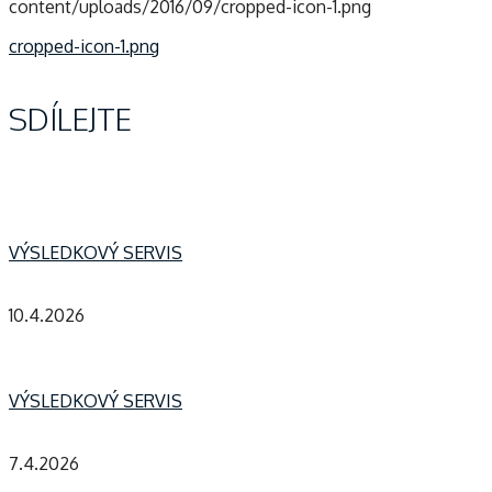
content/uploads/2016/09/cropped-icon-1.png
Navigace
cropped-icon-1.png
pro
SDÍLEJTE
příspěvek
VÝSLEDKOVÝ SERVIS
10.4.2026
VÝSLEDKOVÝ SERVIS
7.4.2026