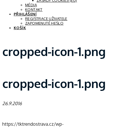
ZÁSADY COOKIES (EU)
MÉDIA
KONTAKT
PŘIHLÁŠENÍ
REGISTRACE UŽIVATELE
ZAPOMENUTÉ HESLO
KOŠÍK
cropped-icon-1.png
cropped-icon-1.png
26.9.2016
https://tktrendostrava.cz/wp-