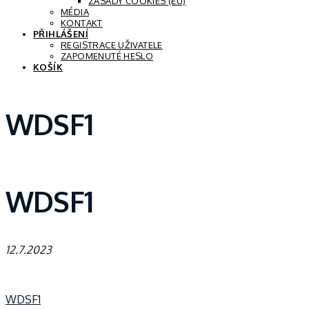
ZÁSADY COOKIES (EU)
MÉDIA
KONTAKT
PŘIHLÁŠENÍ
REGISTRACE UŽIVATELE
ZAPOMENUTÉ HESLO
KOŠÍK
WDSF1
WDSF1
12.7.2023
WDSF1