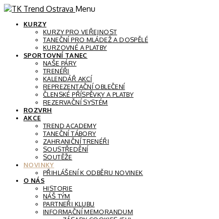
Menu
KURZY
KURZY PRO VEŘEJNOST
TANEČNÍ PRO MLÁDEŽ A DOSPĚLÉ
KURZOVNÉ A PLATBY
SPORTOVNÍ TANEC
NAŠE PÁRY
TRENÉŘI
KALENDÁŘ AKCÍ
REPREZENTAČNÍ OBLEČENÍ
ČLENSKÉ PŘÍSPĚVKY A PLATBY
REZERVAČNÍ SYSTÉM
ROZVRH
AKCE
TREND ACADEMY
TANEČNÍ TÁBORY
ZAHRANIČNÍ TRENÉŘI
SOUSTŘEDĚNÍ
SOUTĚŽE
NOVINKY
PŘIHLÁŠENÍ K ODBĚRU NOVINEK
O NÁS
HISTORIE
NÁŠ TÝM
PARTNEŘI KLUBU
INFORMAČNÍ MEMORANDUM