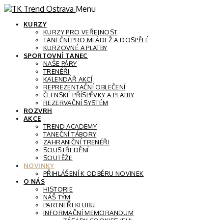
Menu
KURZY
KURZY PRO VEŘEJNOST
TANEČNÍ PRO MLÁDEŽ A DOSPĚLÉ
KURZOVNÉ A PLATBY
SPORTOVNÍ TANEC
NAŠE PÁRY
TRENÉŘI
KALENDÁŘ AKCÍ
REPREZENTAČNÍ OBLEČENÍ
ČLENSKÉ PŘÍSPĚVKY A PLATBY
REZERVAČNÍ SYSTÉM
ROZVRH
AKCE
TREND ACADEMY
TANEČNÍ TÁBORY
ZAHRANIČNÍ TRENÉŘI
SOUSTŘEDĚNÍ
SOUTĚŽE
NOVINKY
PŘIHLÁŠENÍ K ODBĚRU NOVINEK
O NÁS
HISTORIE
NÁŠ TÝM
PARTNEŘI KLUBU
INFORMAČNÍ MEMORANDUM