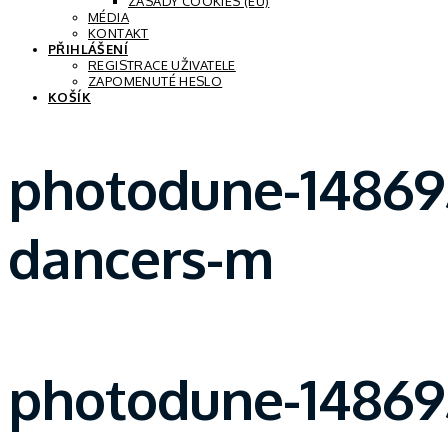
ZÁSADY COOKIES (EU)
MÉDIA
KONTAKT
PŘIHLÁŠENÍ
REGISTRACE UŽIVATELE
ZAPOMENUTÉ HESLO
KOŠÍK
photodune-148695
dancers-m
photodune-148695