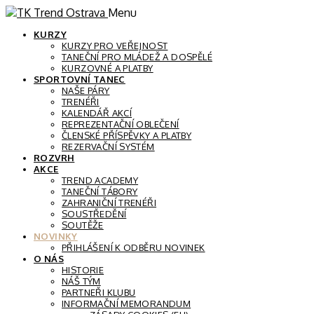
Menu
KURZY
KURZY PRO VEŘEJNOST
TANEČNÍ PRO MLÁDEŽ A DOSPĚLÉ
KURZOVNÉ A PLATBY
SPORTOVNÍ TANEC
NAŠE PÁRY
TRENÉŘI
KALENDÁŘ AKCÍ
REPREZENTAČNÍ OBLEČENÍ
ČLENSKÉ PŘÍSPĚVKY A PLATBY
REZERVAČNÍ SYSTÉM
ROZVRH
AKCE
TREND ACADEMY
TANEČNÍ TÁBORY
ZAHRANIČNÍ TRENÉŘI
SOUSTŘEDĚNÍ
SOUTĚŽE
NOVINKY
PŘIHLÁŠENÍ K ODBĚRU NOVINEK
O NÁS
HISTORIE
NÁŠ TÝM
PARTNEŘI KLUBU
INFORMAČNÍ MEMORANDUM